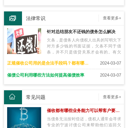
法律常识
查看更多+
针对总结朋友不还钱的债务怎么解决
欠条，是债务人向债权人出具的写明欠下
对方多少钱的书面证据，欠条不同于借
条，并不只是借贷关系才会有的。有欠
条，但对方就是不还款的情况下，怎么办
正规催收公司用的是合法手段吗？都有哪些呢？
2024-03-07
呢?下…
催债公司利用哪些方法如何提高催债效率
2024-03-07
常见问题
查看更多+
催收都有哪些业务能力可以帮客户要回欠款
当债务无法按时偿还，债权人通常会寻求
专业的宁波讨债公司来帮助他们追回欠