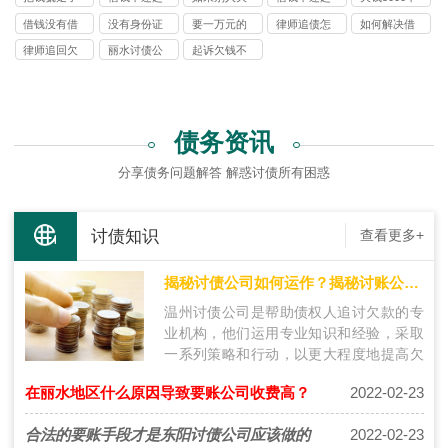
案
起诉吗
欠钱吗
拉黑了怎么
诉该打什么
钱一直不还
诉找律师
还可以报警
借钱没有借
没有身份证
要一万元的
律师追债怎
如何解决借
办
电话
我该怎么办
吗
条不还怎么
号如何起诉
债要多少律
么收费
钱不还的人
律师追回欠
丽水讨债公
起诉欠钱不
办
一个人
师费
款怎么收费
司
还的程序和
费用
债务资讯
分享债务问题解答 解惑讨债所有困惑
讨债知识
查看更多+
揭秘讨债公司如何运作？揭秘讨账公司的工作流程
温州讨债公司是帮助债权人追讨欠款的专
业机构，他们运用专业知识和经验，采取
一系列策略和行动，以更大程度地提高欠
款追回的成功率。温州讨债公司运作的过
在丽水地区什么原因导致要账公司收费高？
2022-02-23
程…
合法的要账手段才是东阳讨债公司应该做的
2022-02-23