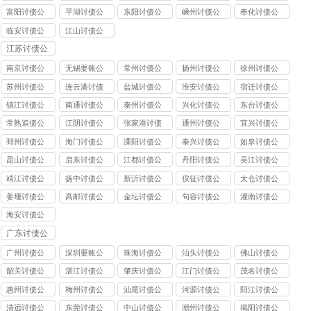
司
司
司
司
司
富阳讨债公
平湖讨债公
东阳讨债公
嵊州讨债公
奉化讨债公
司
司
司
司
司
临安讨债公
江山讨债公
司
司
江苏讨债公
司
南京讨债公
无锡要账公
常州讨债公
扬州讨债公
徐州讨债公
司
司
司
司
司
苏州讨债公
连云港讨债
盐城讨债公
淮安讨债公
宿迁讨债公
司
公司
司
司
司
镇江讨债公
南通讨债公
泰州讨债公
兴化讨债公
东台讨债公
司
司
司
司
司
常熟追债公
江阴讨债公
张家港讨债
通州讨债公
宜兴讨债公
司
司
公司
司
司
邳州讨债公
海门讨债公
溧阳讨债公
泰兴讨债公
如皋讨债公
司
司
司
司
司
昆山讨债公
启东讨债公
江都讨债公
丹阳讨债公
吴江讨债公
司
司
司
司
司
靖江讨债公
扬中讨债公
新沂讨债公
仪征讨债公
太仓讨债公
司
司
司
司
司
姜堰讨债公
高邮讨债公
金坛讨债公
句容讨债公
灌南讨债公
司
司
司
司
司
海安讨债公
司
广东讨债公
司
广州讨债公
深圳要账公
珠海讨债公
汕头讨债公
佛山讨债公
司
司
司
司
司
韶关讨债公
湛江讨债公
肇庆讨债公
江门讨债公
茂名讨债公
司
司
司
司
司
惠州讨债公
梅州讨债公
汕尾讨债公
河源讨债公
阳江讨债公
司
司
司
司
司
清远讨债公
东莞讨债公
中山讨债公
潮州讨债公
揭阳讨债公