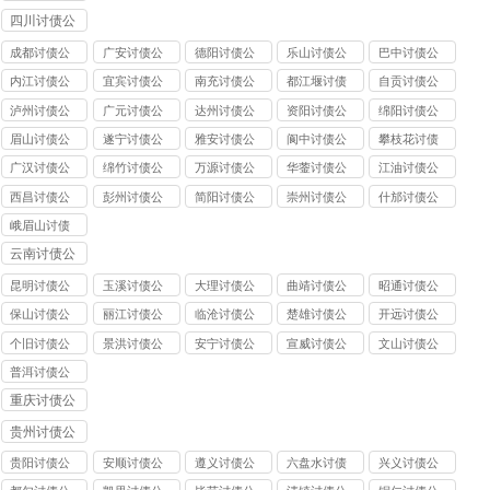
司
四川讨债公
司
成都讨债公
广安讨债公
德阳讨债公
乐山讨债公
巴中讨债公
司
司
司
司
司
内江讨债公
宜宾讨债公
南充讨债公
都江堰讨债
自贡讨债公
司
司
司
公司
司
泸州讨债公
广元讨债公
达州讨债公
资阳讨债公
绵阳讨债公
司
司
司
司
司
眉山讨债公
遂宁讨债公
雅安讨债公
阆中讨债公
攀枝花讨债
司
司
司
司
公司
广汉讨债公
绵竹讨债公
万源讨债公
华蓥讨债公
江油讨债公
司
司
司
司
司
西昌讨债公
彭州讨债公
简阳讨债公
崇州讨债公
什邡讨债公
司
司
司
司
司
峨眉山讨债
公司
云南讨债公
司
昆明讨债公
玉溪讨债公
大理讨债公
曲靖讨债公
昭通讨债公
司
司
司
司
司
保山讨债公
丽江讨债公
临沧讨债公
楚雄讨债公
开远讨债公
司
司
司
司
司
个旧讨债公
景洪讨债公
安宁讨债公
宣威讨债公
文山讨债公
司
司
司
司
司
普洱讨债公
司
重庆讨债公
司
贵州讨债公
司
贵阳讨债公
安顺讨债公
遵义讨债公
六盘水讨债
兴义讨债公
司
司
司
公司
司