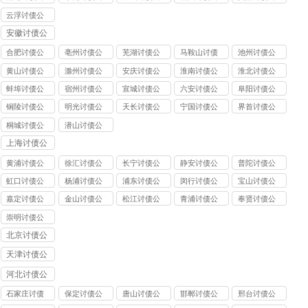
司
司
司
司
司
云浮讨债公
司
安徽讨债公
司
合肥讨债公
亳州讨债公
芜湖讨债公
马鞍山讨债
池州讨债公
司
司
司
公司
司
黄山讨债公
滁州讨债公
安庆讨债公
淮南讨债公
淮北讨债公
司
司
司
司
司
蚌埠讨债公
宿州讨债公
宣城讨债公
六安讨债公
阜阳讨债公
司
司
司
司
司
铜陵讨债公
明光讨债公
天长讨债公
宁国讨债公
界首讨债公
司
司
司
司
司
桐城讨债公
潜山讨债公
司
司
上海讨债公
司
黄浦讨债公
徐汇讨债公
长宁讨债公
静安讨债公
普陀讨债公
司
司
司
司
司
虹口讨债公
杨浦讨债公
浦东讨债公
闵行讨债公
宝山讨债公
司
司
司
司
司
嘉定讨债公
金山讨债公
松江讨债公
青浦讨债公
奉贤讨债公
司
司
司
司
司
崇明讨债公
司
北京讨债公
司
天津讨债公
司
河北讨债公
司
石家庄讨债
保定讨债公
唐山讨债公
邯郸讨债公
邢台讨债公