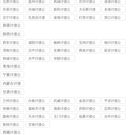
北票讨债公
盖州讨债公
凤城讨债公
庄河讨债公
凌源讨债公
司
司
司
司
司
开原讨债公
兴城讨债公
新民讨债公
大石桥讨债
东港讨债公
司
司
司
公司
司
北宁讨债公
瓦房店讨债
凌海讨债公
灯塔讨债公
营口讨债公
司
公司
司
司
司
新疆讨债公
司
陕西讨债公
司
西安讨债公
咸阳讨债公
榆林讨债公
宝鸡讨债公
铜川讨债公
司
司
司
司
司
渭南讨债公
汉中讨债公
安康讨债公
商洛讨债公
延安讨债公
司
司
司
司
司
韩城讨债公
兴平讨债公
华阴讨债公
司
司
司
青海讨债公
司
宁夏讨债公
司
内蒙古讨债
公司
甘肃讨债公
司
兰州讨债公
白银讨债公
武威讨债公
金昌讨债公
平凉讨债公
司
司
司
司
司
张掖讨债公
嘉峪关讨债
酒泉讨债公
庆阳讨债公
定西讨债公
司
公司
司
司
司
陇南讨债公
天水讨债公
玉门讨债公
临夏讨债公
合作讨债公
司
司
司
司
司
敦煌讨债公
甘南讨债公
司
司
西藏讨债公