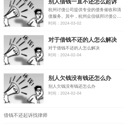
别人借钱一直不还怎么起诉
杭州讨债公司提供专业的债务催收和清
债服务。其中，杭州众信镇邦讨债公…
时间：2024-03-02
对于借钱不还的人怎么解决
对于借钱不还的人怎么解决
时间：2024-02-04
别人欠钱没有钱还怎么办
别人欠钱没有钱还怎么办
时间：2024-02-04
借钱不还起诉找律师