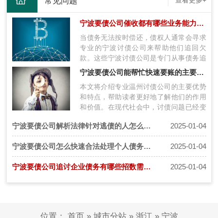
常见问题
查看更多+
宁波要债公司催收都有哪些业务能力可以帮客户要回欠款
当债务无法按时偿还，债权人通常会寻求
专业的宁波讨债公司来帮助他们追回欠
款。这些宁波讨债公司是专门从事债务追
讨的机构，他们具备一系列专业的业务能
宁波要债公司能帮忙快速要账的主要优势和特点
力，…
本文将介绍专业温州讨债公司的主要优势
和特点，帮助读者更好地了解他们的作用
和价值。在现代社会中，讨债问题已经变
得越来越普遍和复杂。无论是企业还是个
宁波要债公司解析法律针对逃债的人怎么判刑？
2025-01-04
人…
宁波要债公司怎么快速合法处理个人债务纠纷问题
2025-01-04
宁波要债公司追讨企业债务有哪些招数需要了解
2025-01-04
位置：
首页
»
城市分站
»
浙江
»
宁波