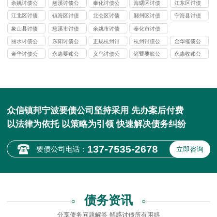
余姚讨债公
慈溪讨债公
奉化讨债公
海曙区讨债
江东区讨债
司
司
司
公司
公司
江北区讨债
镇海区讨债
北仑区讨债
鄞州区讨债
宁海县讨债
公司
公司
公司
公司
公司
象山县讨债
慈溪市讨债
余姚市讨债
奉化市讨债
公司
公司
公司
公司
丽水讨债公
东阳讨债公
正规杭州讨
杭州讨债公
金华催债公
司
司
债公司
司
司
金华讨债公
永康要账公
义乌讨债公
诸暨要账公
永康收账公
司
司
司
司
司
众信镇邦宁波要债公司坚持采用 先办案后付费
以法律为依托 以策略为引领 快速解决债务纠纷
137-7535-2678
要债公司电话：
立即咨询
债务资讯
分享债务问题解答 解惑讨债所有困惑