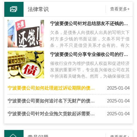
法律常识
查看更多+
宁波要债公司针对总结朋友不还钱的债务怎么解决
欠条，是债务人向债权人出具的写明欠下
对方多少钱的书面证据，欠条不同于借
条，并不只是借贷关系才会有的。有欠
条，但对方就是不还款的情况下，怎么办
宁波要债公司分享专业催收公司的行业标准和规范解读
呢?下…
催收行业作为维护债权人权益和促进经济
发展的重要环节，专业嘉兴催收公司在其
中扮演着关键角色。然而，为确保催收活
动的合法性、公正性和透明度，行业标准
宁波要债公司如何处理超过诉讼期限的债务借条
2025-01-04
和…
宁波要债公司要如何追讨名下无财产的债务人(老赖)?
2025-01-04
宁波要债公司针对企业拖欠货款起诉需要的证据有哪些
2025-01-04