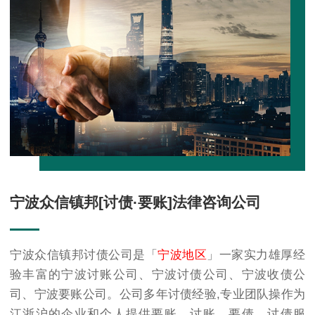
宁波众信镇邦[讨债·要账]法律咨询公司
宁波众信镇邦讨债公司是「
宁波地区
」一家实力雄厚经
验丰富的
宁波讨账公司
、
宁波讨债公司
、
宁波收债公
司
、
宁波要账公司
。公司多年讨债经验,专业团队操作为
江浙沪的企业和个人提供要账、讨账、要债、讨债服