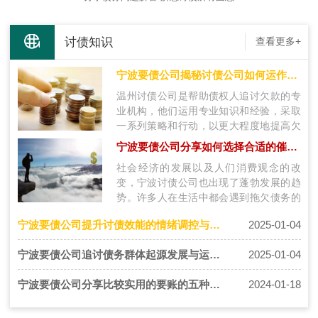
讨债知识
查看更多+
宁波要债公司揭秘讨债公司如何运作？揭秘讨账公司的工作流程
温州讨债公司是帮助债权人追讨欠款的专
业机构，他们运用专业知识和经验，采取
一系列策略和行动，以更大程度地提高欠
款追回的成功率。温州讨债公司运作的过
宁波要债公司分享如何选择合适的催收公司？要账找对专业讨债机构很重要
程…
社会经济的发展以及人们消费观念的改
变，宁波讨债公司也出现了蓬勃发展的趋
势。许多人在生活中都会遇到拖欠债务的
情况，但是如何有效地讨回欠款却是一个
宁波要债公司提升讨债效能的情绪调控与心理分析是【关键秘诀】
2025-01-04
难题…
宁波要债公司追讨债务群体起源发展与运作模式解析
2025-01-04
宁波要债公司分享比较实用的要账的五种方法推荐
2024-01-18