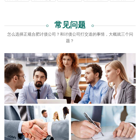
起诉吗
欠钱吗
办
电话
公
公
公
公
公
公
债
公
钱一直不还
诉找律师
还可以报警
条不还怎么
号如何起诉
司
司
司
司
司
司
公
司
我该怎么办
吗
办
一个人
司
常见问题
怎么选择正规合肥讨债公司？和讨债公司打交道的事情，大概就三个问
题？